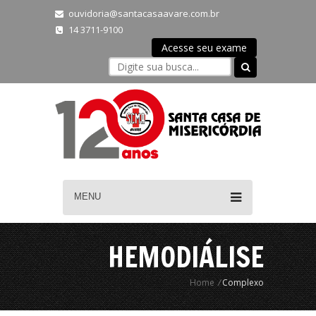
ouvidoria@santacasaavare.com.br
14 3711-9100
Acesse seu exame
MENU
HEMODIÁLISE
Home
/
Complexo