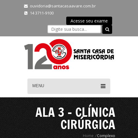
ouvidoria@santacasaavare.com.br
14 3711-9100
Acesse seu exame
MENU
ALA 3 - CLÍNICA
CIRÚRGICA
Home
/
Complexo