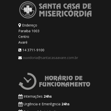
Endereço
Paraiba 1003
Centro
Avaré
14 3711-9100
ouvidoria@santacasaavare.com.br
Internações
24hs
Urgência e Emerêgncia
24hs