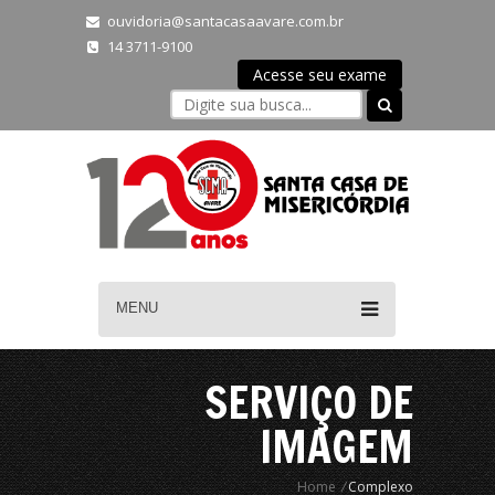
ouvidoria@santacasaavare.com.br
14 3711-9100
Acesse seu exame
MENU
SERVIÇO DE
IMAGEM
Home
/
Complexo