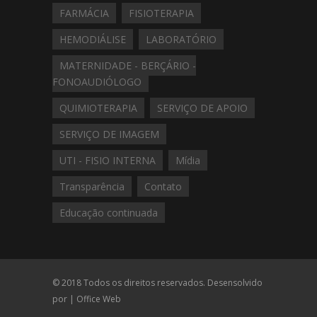
FARMÁCIA
FISIOTERAPIA
HEMODIÁLISE
LABORATÓRIO
MATERNIDADE - BERÇÁRIO -
FONOAUDIÓLOGO
QUIMIOTERAPIA
SERVIÇO DE APOIO
SERVIÇO DE IMAGEM
UTI - FISIO INTERNA
Mídia
Transparência
Contato
Educação continuada
© 2018 Todos os direitos reservados. Desensolvido
por |
Office Web