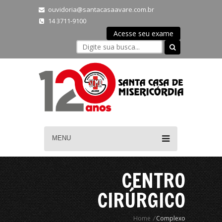
ouvidoria@santacasaavare.com.br
14 3711-9100
Acesse seu exame
MENU
CENTRO
CIRÚRGICO
Home
/
Complexo