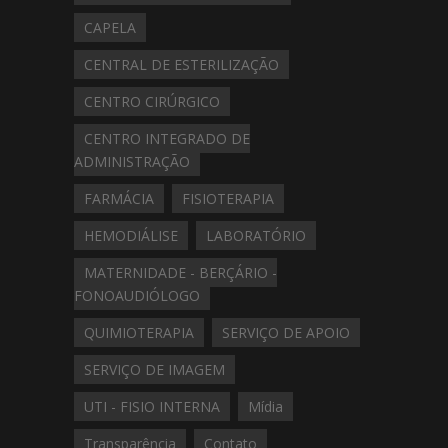
CAPELA
CENTRAL DE ESTERILIZAÇÃO
CENTRO CIRÚRGICO
CENTRO INTEGRADO DE
ADMINISTRAÇÃO
FARMÁCIA
FISIOTERAPIA
HEMODIÁLISE
LABORATÓRIO
MATERNIDADE - BERÇÁRIO -
FONOAUDIÓLOGO
QUIMIOTERAPIA
SERVIÇO DE APOIO
SERVIÇO DE IMAGEM
UTI - FISIO INTERNA
Mídia
Transparência
Contato