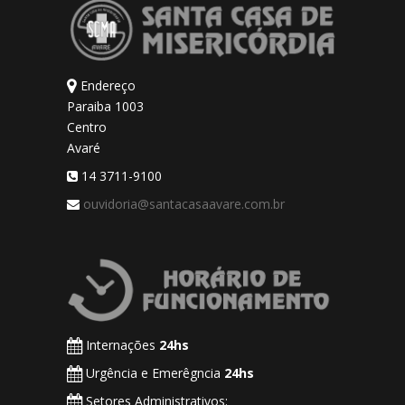
Endereço
Paraiba 1003
Centro
Avaré
14 3711-9100
ouvidoria@santacasaavare.com.br
Internações
24hs
Urgência e Emerêgncia
24hs
Setores Administrativos: