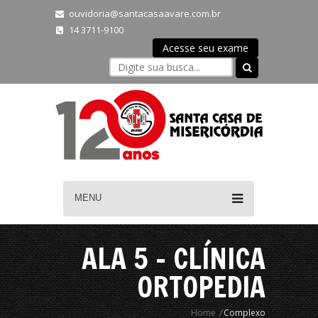
ouvidoria@santacasaavare.com.br
14 3711-9100
Acesse seu exame
MENU
ALA 5 - CLÍNICA
ORTOPEDIA
Home
/
Complexo