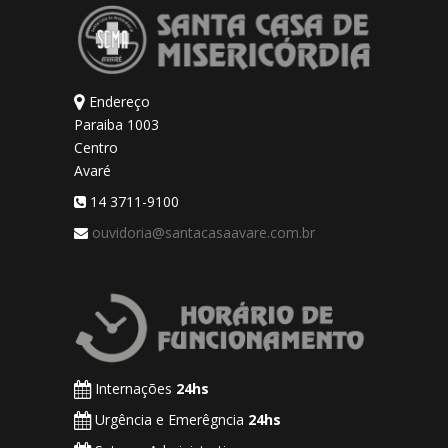
Endereço
Paraiba 1003
Centro
Avaré
14 3711-9100
ouvidoria@santacasaavare.com.br
Internações
24hs
Urgência e Emerêgncia
24hs