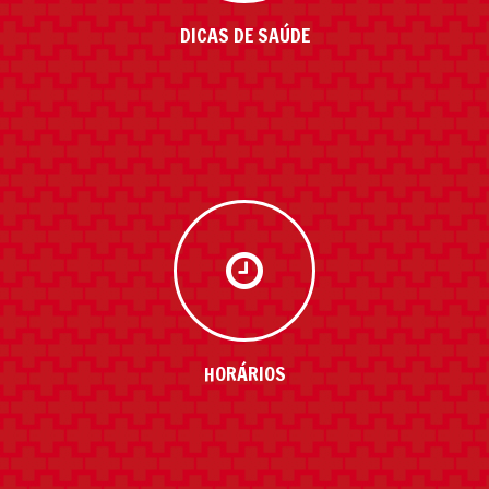
realizados na Santa Casa,
respostas para as principais
DICAS DE SAÚDE
dúvidas.
DICAS DE SAÚDE
Leia artigos e saiba o que
pensam os especialistas
sobre diversos aspectos da
HORÁRIOS
sua saúde.