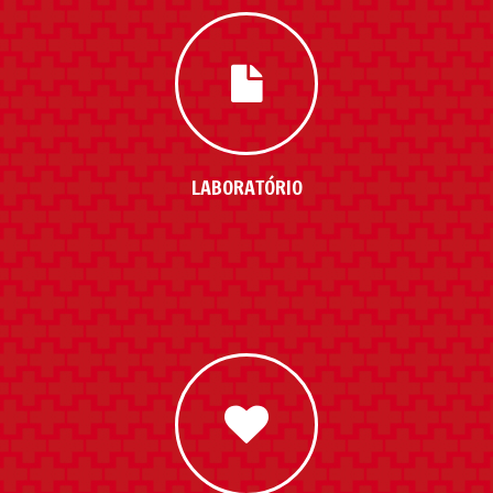
ORIENTAÇÕES
Orientação para pacientes,
acompanhantes e visitantes
durante a permanência no
LABORATÓRIO
hospital.
EXAMES
Confira aqui os exames