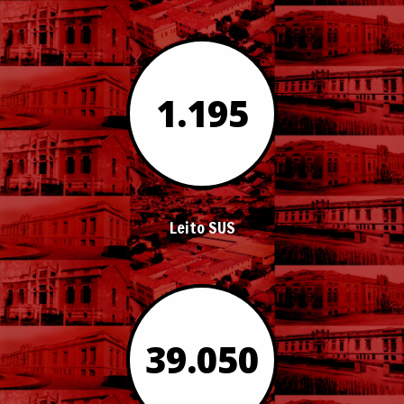
1.195
Leito SUS
39.050