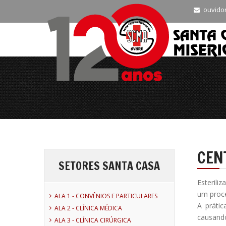
ouvido
CEN
SETORES SANTA CASA
Esterili
um proce
ALA 1 - CONVÊNIOS E PARTICULARES
A prátic
ALA 2 - CLÍNICA MÉDICA
causand
ALA 3 - CLÍNICA CIRÚRGICA