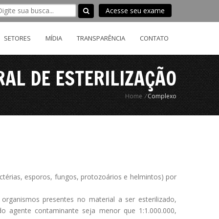
Acesse seu exame
SETORES
MÍDIA
TRANSPARÊNCIA
CONTATO
AL DE ESTERILIZAÇÃO
Home
/
Complexo
actérias, esporos, fungos, protozoários e helmintos) por
 organismos presentes no material a ser esterilizado,
do agente contaminante seja menor que 1:1.000.000,