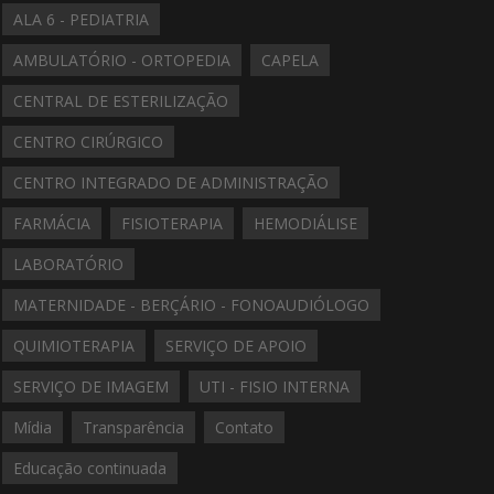
ALA 6 - PEDIATRIA
AMBULATÓRIO - ORTOPEDIA
CAPELA
CENTRAL DE ESTERILIZAÇÃO
CENTRO CIRÚRGICO
CENTRO INTEGRADO DE ADMINISTRAÇÃO
FARMÁCIA
FISIOTERAPIA
HEMODIÁLISE
LABORATÓRIO
MATERNIDADE - BERÇÁRIO - FONOAUDIÓLOGO
QUIMIOTERAPIA
SERVIÇO DE APOIO
SERVIÇO DE IMAGEM
UTI - FISIO INTERNA
Mídia
Transparência
Contato
Educação continuada