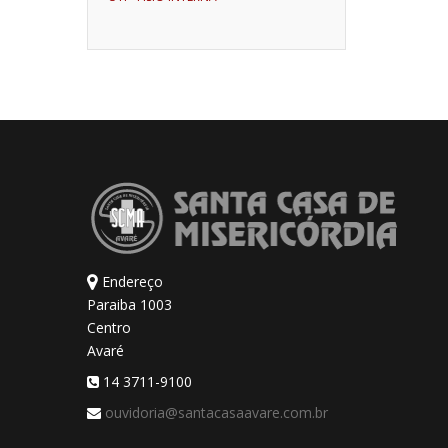
Endereço
Paraiba 1003
Centro
Avaré
14 3711-9100
ouvidoria@santacasaavare.com.br