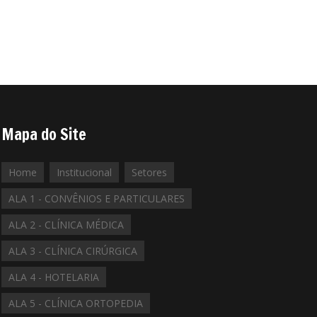
Mapa do Site
Home
Institucional
Setores
ALA 1 - CONVÊNIOS E PARTICULARES
ALA 2 - CLÍNICA MÉDICA
ALA 3 - CLÍNICA CIRÚRGICA
ALA 4 - HOTELARIA
ALA 5 - CLÍNICA ORTOPEDIA