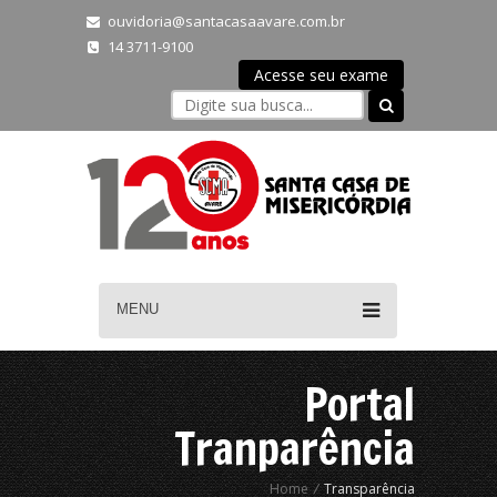
ouvidoria@santacasaavare.com.br
14 3711-9100
Acesse seu exame
MENU
Portal
Tranparência
Home
/
Transparência