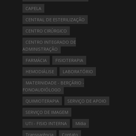
CAPELA
CENTRAL DE ESTERILIZAÇÃO
CENTRO CIRÚRGICO
CENTRO INTEGRADO DE
ADMINISTRAÇÃO
FARMÁCIA
FISIOTERAPIA
HEMODIÁLISE
LABORATÓRIO
MATERNIDADE - BERÇÁRIO -
FONOAUDIÓLOGO
QUIMIOTERAPIA
SERVIÇO DE APOIO
SERVIÇO DE IMAGEM
UTI - FISIO INTERNA
Mídia
Transparência
Contato