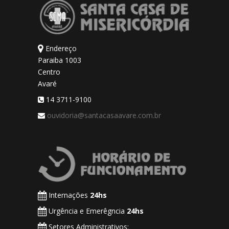
Endereço
Paraiba 1003
Centro
Avaré
14 3711-9100
ouvidoria@santacasaavare.com.br
Internações
24hs
Urgência e Emerêgncia
24hs
Setores Administrativos: