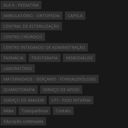
ALA 6 - PEDIATRIA
AMBULATÓRIO - ORTOPEDIA
CAPELA
CENTRAL DE ESTERILIZAÇÃO
CENTRO CIRÚRGICO
CENTRO INTEGRADO DE ADMINISTRAÇÃO
FARMÁCIA
FISIOTERAPIA
HEMODIÁLISE
LABORATÓRIO
MATERNIDADE - BERÇÁRIO - FONOAUDIÓLOGO
QUIMIOTERAPIA
SERVIÇO DE APOIO
SERVIÇO DE IMAGEM
UTI - FISIO INTERNA
Mídia
Transparência
Contato
Educação continuada