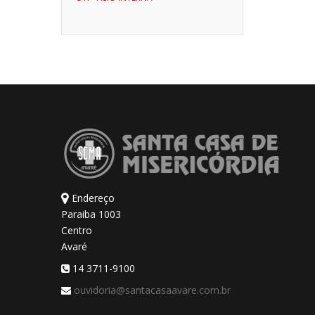
Endereço
Paraiba 1003
Centro
Avaré
14 3711-9100
ouvidoria@santacasaavare.com.br