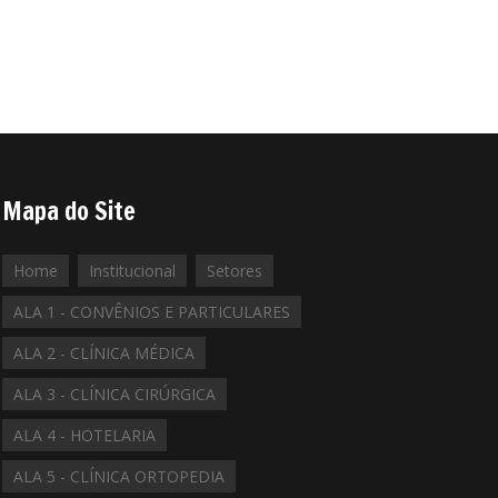
Mapa do Site
Home
Institucional
Setores
ALA 1 - CONVÊNIOS E PARTICULARES
ALA 2 - CLÍNICA MÉDICA
ALA 3 - CLÍNICA CIRÚRGICA
ALA 4 - HOTELARIA
ALA 5 - CLÍNICA ORTOPEDIA