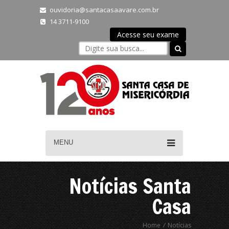
ouvidoria@santacasaavare.com.br
14 3711-9100
Acesse seu exame
MENU
Notícias Santa
Casa
Home
/
Notícias