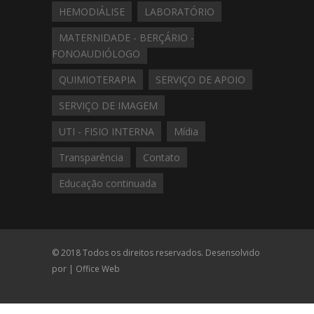
HEMODIÁLISE
LABORATÓRIO
MATERNIDADE - BERÇÁRIO -
FONOAUDIÓLOGO
QUIMIOTERAPIA
SERVIÇO DE APOIO
SERVIÇO DE IMAGEM
UTI - FISIO INTERNA
Mídia
Transparência
Contato
Educação continuada
© 2018 Todos os direitos reservados. Desensolvido
por |
Office Web