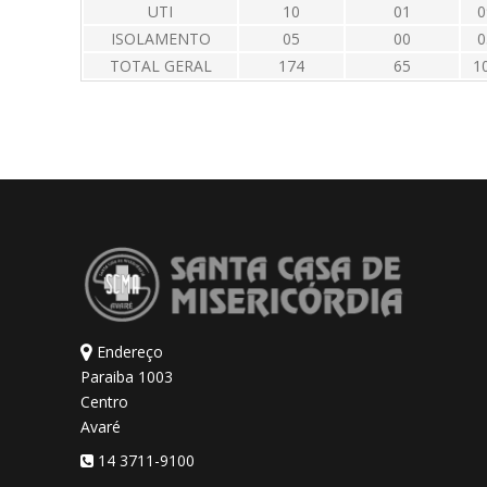
UTI
10
01
0
ISOLAMENTO
05
00
0
TOTAL GERAL
174
65
1
Endereço
Paraiba 1003
Centro
Avaré
14 3711-9100