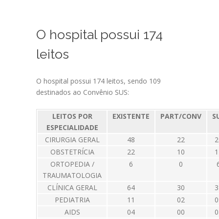
O hospital possui 174
leitos
O hospital possui 174 leitos, sendo 109
destinados ao Convênio SUS:
LEITOS POR
EXISTENTE
PART/CONV
S
ESPECIALIDADE
CIRURGIA GERAL
48
22
2
OBSTETRÍCIA
22
10
1
ORTOPEDIA /
6
0
TRAUMATOLOGIA
CLÍNICA GERAL
64
30
3
PEDIATRIA
11
02
0
AIDS
04
00
0