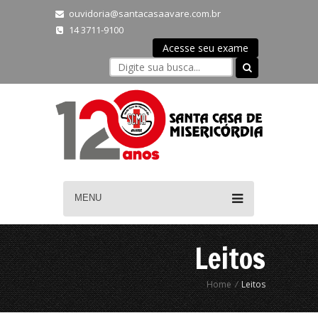
ouvidoria@santacasaavare.com.br
14 3711-9100
Acesse seu exame
MENU
Leitos
Home
/
Leitos