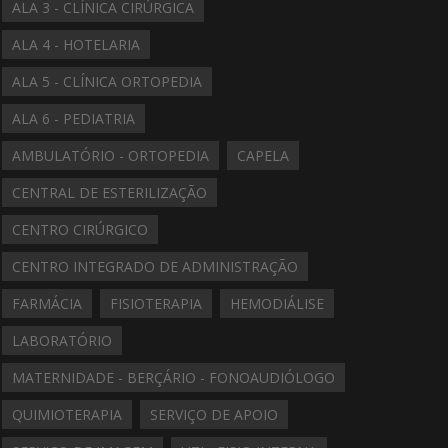
ALA 3 - CLÍNICA CIRÚRGICA
ALA 4 - HOTELARIA
ALA 5 - CLÍNICA ORTOPEDIA
ALA 6 - PEDIATRIA
AMBULATÓRIO - ORTOPEDIA
CAPELA
CENTRAL DE ESTERILIZAÇÃO
CENTRO CIRÚRGICO
CENTRO INTEGRADO DE ADMINISTRAÇÃO
FARMÁCIA
FISIOTERAPIA
HEMODIÁLISE
LABORATÓRIO
MATERNIDADE - BERÇÁRIO - FONOAUDIÓLOGO
QUIMIOTERAPIA
SERVIÇO DE APOIO