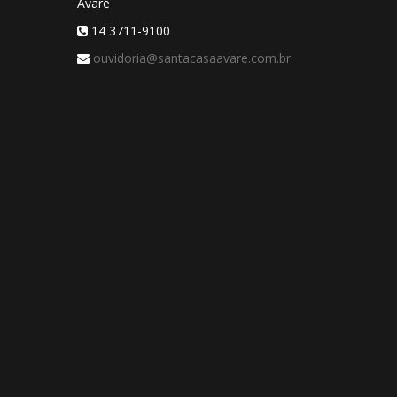
Avaré
14 3711-9100
ouvidoria@santacasaavare.com.br