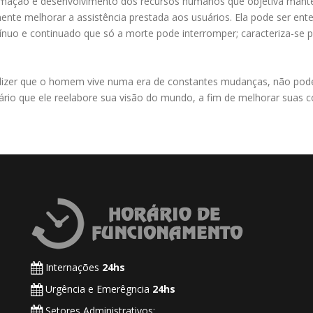
mação e desenvolvimento dos recursos humanos que objetiva mante
mente melhorar a assistência prestada aos usuários. Ela pode ser e
uo e continuado que só a morte pode interromper; caracteriza-se 
izer que o homem vive numa era de constantes mudanças, não podendo
sário que ele reelabore sua visão do mundo, a fim de melhorar suas c
Internações
24hs
Urgência e Emerêgncia
24hs
Setores Administrativos: