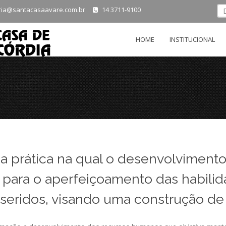
ria@santacasaavare.com.br
14 3711-9100
HOME
INSTITUCIONAL
 prática na qual o desenvolvimento 
 para o aperfeiçoamento das habili
nseridos, visando uma construção d