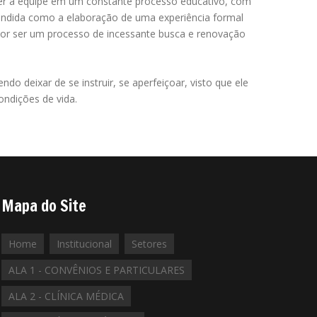
r a equipe em um constante processo educativo, com
ntendida como a elaboração de uma experiência formal
por ser um processo de incessante busca e renovação
 deixar de se instruir, se aperfeiçoar, visto que ele
ondições de vida.
Mapa do Site
Home
Institucional
Setores
ALA 1 - CONVÊNIOS E PARTICULARES
ALA 2 - CLÍNICA MÉDICA