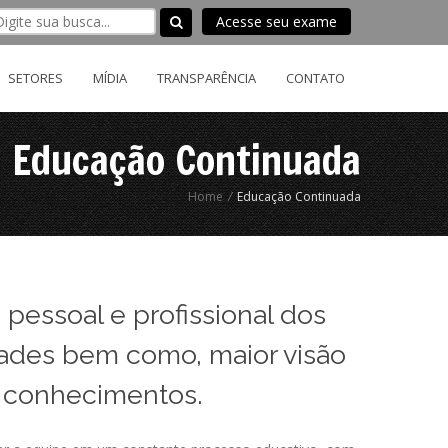
Acesse seu exame
SETORES
MÍDIA
TRANSPARÊNCIA
CONTATO
Educação Continuada
Home
/
Educação Continuada
pessoal e profissional dos
dades bem como, maior visão
e conhecimentos.