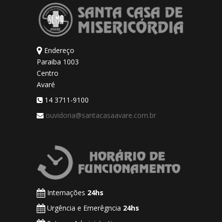
Endereço
Paraiba 1003
Centro
Avaré
14 3711-9100
ouvidoria@santacasaavare.com.br
Internações
24hs
Urgência e Emerêgncia
24hs