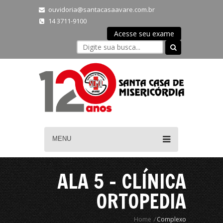
ouvidoria@santacasaavare.com.br
14 3711-9100
Acesse seu exame
MENU
ALA 5 - CLÍNICA
ORTOPEDIA
Home
/
Complexo