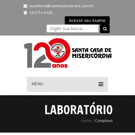
ouvidoria@santacasaavare.com.br
14 3711-9100
Acesse seu exame
MENU
LABORATÓRIO
Home
/
Complexo