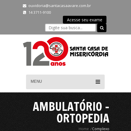
ouvidoria@santacasaavare.com.br
14 3711-9100
Acesse seu exame
MENU
AMBULATÓRIO -
ORTOPEDIA
Home
/
Complexo