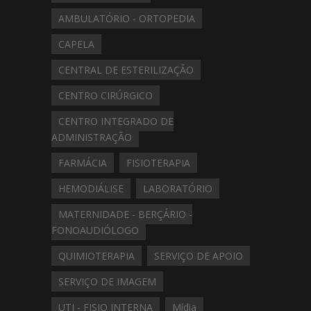
AMBULATÓRIO - ORTOPEDIA
CAPELA
CENTRAL DE ESTERILIZAÇÃO
CENTRO CIRÚRGICO
CENTRO INTEGRADO DE
ADMINISTRAÇÃO
FARMÁCIA
FISIOTERAPIA
HEMODIÁLISE
LABORATÓRIO
MATERNIDADE - BERÇÁRIO -
FONOAUDIÓLOGO
QUIMIOTERAPIA
SERVIÇO DE APOIO
SERVIÇO DE IMAGEM
UTI - FISIO INTERNA
Mídia