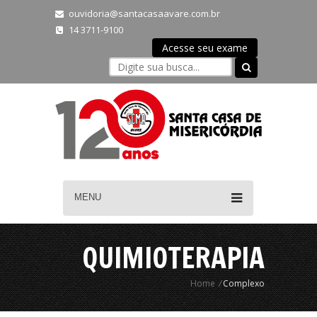
ouvidoria@santacasaavare.com.br
14 3711-9100
Acesse seu exame
MENU
QUIMIOTERAPIA
Home
/
Complexo